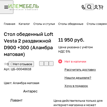
Главная
Каталог
Столы и стулья
Столы обеденные
Столы совре
Стол обеденный Loft
11 950 руб.
Vesta 2 раздвижной
D900 +300 (Аламбра
Цена указана с учётом
НДС 5%
матовая)
Нет в наличии
0
Нет отзывов
Арт.
ЦБ-00048618
Рассчитать доставку
Нашли дешевле?
Цвет:
Аламбра матовая
Хочу в подарок
Антарес
Лавант
Цена действительна только для
интернет-магазина и может