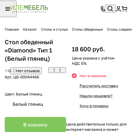
Главная
Каталог
Столы и стулья
Столы обеденные
Столы совре
Стол обеденный
18 600 руб.
«Diamond» Тип 1
(Белый глянец)
Цена указана с учётом
НДС 5%
0
Нет отзывов
Нет в наличии
Арт.
ЦБ-00044466
Рассчитать доставку
Цвет:
Белый глянец
Нашли дешевле?
Белый глянец
Хочу в подарок
В корзину
Цена действительна только для
интернет-магазина и может