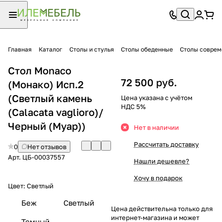
Главная
Каталог
Столы и стулья
Столы обеденные
Столы совре
Стол Monaco
72 500 руб.
(Монако) Исп.2
(Светлый камень
Цена указана с учётом
НДС 5%
(Calacata vaglioro)/
Черный (Муар))
Нет в наличии
Рассчитать доставку
0
Нет отзывов
Арт.
ЦБ-00037557
Нашли дешевле?
Хочу в подарок
Цвет:
Светлый
Беж
Светлый
Цена действительна только для
интернет-магазина и может
Темный