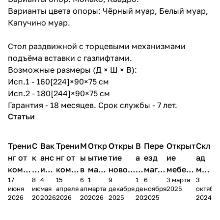
Варианты цвета опоры: Чёрный муар, Белый муар,
Капучино муар.
Стол раздвижной с торцевыми механизмами
подъёма вставки с газлифтами.
Возможные размеры (Д × Ш × В):
Исп.1 - 160[224]×90×75 см
Исп.2 - 180[244]×90×75 см
Гарантия - 18 месяцев. Срок службы - 7 лет.
Статьи
Трени
С
Вак
Трени
М
Откр
Откры
В
Пере
Открыт
Скл
нг от
к
анс
нг от
ы
ытие
тие
а
езд
ие
ад
комп
и
ия в
комп
в
мага
новог
к
магаз
мебель
меб
17
8
4
15
6
1
9
1
6
3 марта
3
ании
д
Чеб
ании
М
зина
о
а
ина в
ного
ели
июня
июня
мая
апреля
апреля
марта
декабря
декабря
ноября
2025
октябр
Мело
к
окс
Мело
А
в
магаз
н
г.
салона
пер
2026
2026
2026
2026
2026
2026
2025
2025
2025
2024
дия
и
ара
дия
Х
Алат
ина в
с
Чебо
в
еех
Сна
-1
х
Сна
ыре
с.
и
ксар
Чебокс
ал