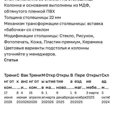
Колонна и основание выполнены из МДФ,
обтянутого пленкой ПВХ
Толщина столешницы 22 мм
Механизм трансформации столешницы: вставка
«бабочка» со стеклом
Модификации столшницы: Стекло, Рисунок,
Фотопечать, Кожа, Пластик-премиум, Керамика
Цветовые варианты подстолья и колонны
уточняйте у менеджеров.
Статьи
Трени
С
Вак
Трени
М
Откр
Откры
В
Пере
Открыт
Скл
нг от
к
анс
нг от
ы
ытие
тие
а
езд
ие
ад
комп
и
ия в
комп
в
мага
новог
к
магаз
мебель
меб
17
8
4
15
6
1
9
1
6
3 марта
3
ании
д
Чеб
ании
М
зина
о
а
ина в
ного
ели
июня
июня
мая
апреля
апреля
марта
декабря
декабря
ноября
2025
октябр
Мело
к
окс
Мело
А
в
магаз
н
г.
салона
пер
2026
2026
2026
2026
2026
2026
2025
2025
2025
2024
дия
и
ара
дия
Х
Алат
ина в
с
Чебо
в
еех
Сна
-1
х
Сна
ыре
с.
и
ксар
Чебокс
ал