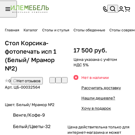
Главная
Каталог
Столы и стулья
Столы обеденные
Столы совре
Стол Корсика-
17 500 руб.
фотопечать исп 1
(Белый/ Мрамор
Цена указана с учётом
НДС 5%
№2)
Нет в наличии
0
Нет отзывов
Арт.
ЦБ-00032564
Рассчитать доставку
Нашли дешевле?
Цвет:
Белый/ Мрамор №2
Хочу в подарок
Венге/Кофе-9
Белый/Цветы-32
Цена действительна только для
интернет-магазина и может