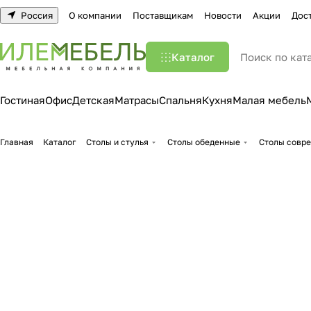
Россия
О компании
Поставщикам
Новости
Акции
Дос
Каталог
Гостиная
Офис
Детская
Матрасы
Спальня
Кухня
Малая мебель
Главная
Каталог
Столы и стулья
Столы обеденные
Столы совр