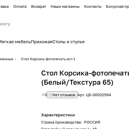
тавка
Оплата
Возврат
Наши магазины
Контакты
Бонусная п
Мягкая мебель
Прихожая
Столы и стулья
еменные
Стол Корсика-фотопечать исп 1
Стол Корсика-фотопечать
(Белый/Текстура 65)
0
Нет отзывов
Арт.
ЦБ-00032564
Характеристики
Страна производства
:
РОССИЯ