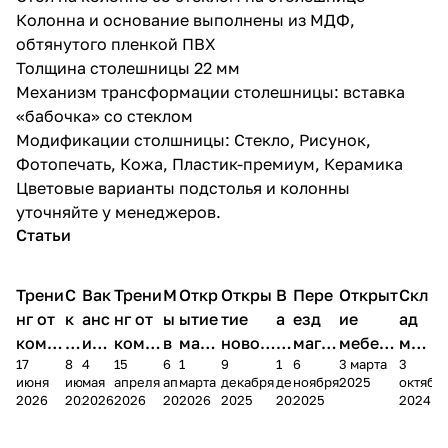
Колонна и основание выполнены из МДФ,
обтянутого пленкой ПВХ
Толщина столешницы 22 мм
Механизм трансформации столешницы: вставка
«бабочка» со стеклом
Модификации столшницы: Стекло, Рисунок,
Фотопечать, Кожа, Пластик-премиум, Керамика
Цветовые варианты подстолья и колонны
уточняйте у менеджеров.
Статьи
Трени
С
Вак
Трени
М
Откр
Откры
В
Пере
Открыт
Скл
нг от
к
анс
нг от
ы
ытие
тие
а
езд
ие
ад
комп
и
ия в
комп
в
мага
новог
к
магаз
мебель
меб
17
8
4
15
6
1
9
1
6
3 марта
3
ании
д
Чеб
ании
М
зина
о
а
ина в
ного
ели
июня
июня
мая
апреля
апреля
марта
декабря
декабря
ноября
2025
октябр
Мело
к
окс
Мело
А
в
магаз
н
г.
салона
пер
2026
2026
2026
2026
2026
2026
2025
2025
2025
2024
дия
и
ара
дия
Х
Алат
ина в
с
Чебо
в
еех
Сна
-1
х
Сна
ыре
с.
и
ксар
Чебокс
ал