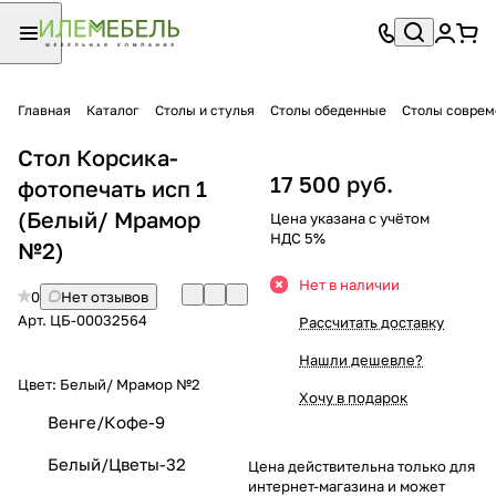
Главная
Каталог
Столы и стулья
Столы обеденные
Столы совре
Стол Корсика-
17 500 руб.
фотопечать исп 1
(Белый/ Мрамор
Цена указана с учётом
НДС 5%
№2)
Нет в наличии
0
Нет отзывов
Арт.
ЦБ-00032564
Рассчитать доставку
Нашли дешевле?
Цвет:
Белый/ Мрамор №2
Хочу в подарок
Венге/Кофе-9
Белый/Цветы-32
Цена действительна только для
интернет-магазина и может