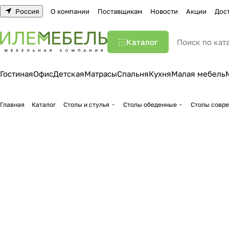
Россия
О компании
Поставщикам
Новости
Акции
Дос
Каталог
Гостиная
Офис
Детская
Матрасы
Спальня
Кухня
Малая мебель
Главная
Каталог
Столы и стулья
Столы обеденные
Столы совр