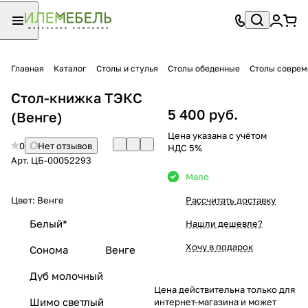
Главная
Каталог
Столы и стулья
Столы обеденные
Столы совре
Стол-книжка ТЭКС
5 400 руб.
(Венге)
Цена указана с учётом
0
Нет отзывов
НДС 5%
Арт.
ЦБ-00052293
Мало
Цвет:
Венге
Рассчитать доставку
Белый*
Нашли дешевле?
Хочу в подарок
Сонома
Венге
Дуб молочный
Цена действительна только для
Шимо светлый
интернет-магазина и может