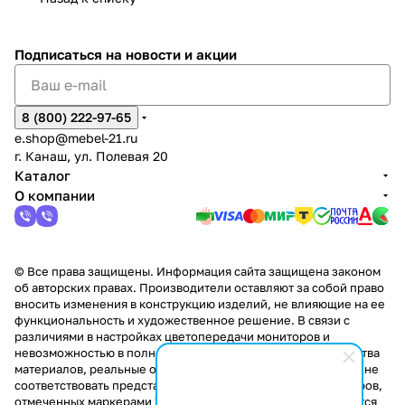
2
Яльчи
и
ы
арах
%
ки
Подписаться
на новости и акции
8 (800) 222-97-65
e.shop@mebel-21.ru
г. Канаш, ул. Полевая 20
Каталог
О компании
© Все права защищены. Информация сайта защищена законом
об авторских правах. Производители оставляют за собой право
вносить изменения в конструкцию изделий, не влияющие на ее
функциональность и художественное решение. В связи с
различиями в настройках цветопередачи мониторов и
невозможностью в полной мере передать некоторые свойства
материалов, реальные оттенки и текстуры продукции могут не
соответствовать представленным на сайте. Стоимость товаров,
отмеченных маркерами "Скидка!" и "Акция!" распространяется