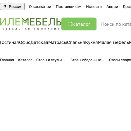
Россия
О компании
Поставщикам
Новости
Акции
Дос
Каталог
Гостиная
Офис
Детская
Матрасы
Спальня
Кухня
Малая мебель
Главная
Каталог
Столы и стулья
Столы обеденные
Столы совр