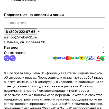
2
Яльчи
и
ы
арах
%
ки
Подписаться
на новости и акции
8 (800) 222-97-65
e.shop@mebel-21.ru
г. Канаш, ул. Полевая 20
Каталог
О компании
© Все права защищены. Информация сайта защищена законом
об авторских правах. Производители оставляют за собой право
вносить изменения в конструкцию изделий, не влияющие на ее
функциональность и художественное решение. В связи с
различиями в настройках цветопередачи мониторов и
невозможностью в полной мере передать некоторые свойства
материалов, реальные оттенки и текстуры продукции могут не
соответствовать представленным на сайте. Стоимость товаров,
отмеченных маркерами "Скидка!" и "Акция!" распространяется