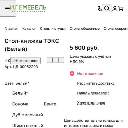
Главная
Каталог
Столы и стулья
Столы обеденные
Столы совре
Стол-книжка ТЭКС
5 600 руб.
(Белый)
Цена указана с учётом
0
Нет отзывов
НДС 5%
Арт.
ЦБ-00052293
Нет в наличии
Цвет:
Белый*
Рассчитать доставку
Белый*
Нашли дешевле?
Хочу в подарок
Сонома
Венге
Дуб молочный
Цена действительна только для
Шимо светлый
интернет-магазина и может