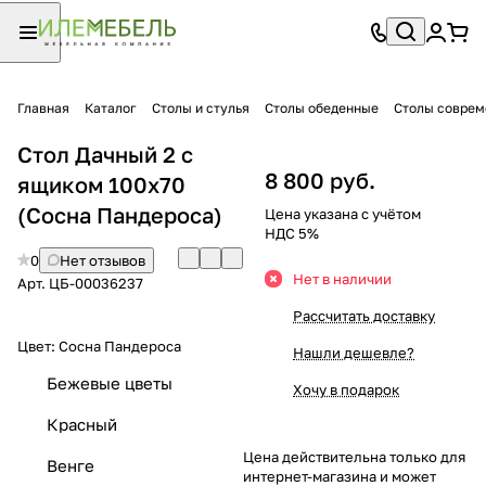
Главная
Каталог
Столы и стулья
Столы обеденные
Столы совре
Стол Дачный 2 с
8 800 руб.
ящиком 100х70
(Сосна Пандероса)
Цена указана с учётом
НДС 5%
0
Нет отзывов
Нет в наличии
Арт.
ЦБ-00036237
Рассчитать доставку
Цвет:
Сосна Пандероса
Нашли дешевле?
Бежевые цветы
Хочу в подарок
Красный
Цена действительна только для
Венге
интернет-магазина и может