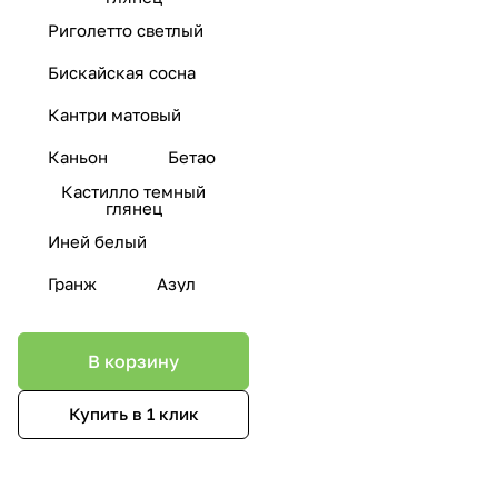
Риголетто светлый
Бискайская сосна
Кантри матовый
Каньон
Бетао
Кастилло темный
глянец
Иней белый
Гранж
Азул
В корзину
Купить в 1 клик