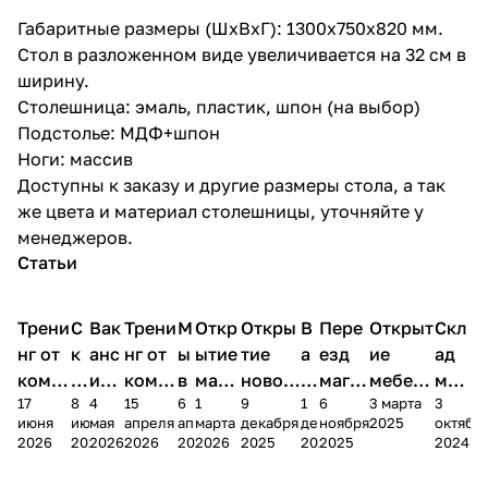
Габаритные размеры (ШхВхГ): 1300х750х820 мм.
Стол в разложенном виде увеличивается на 32 см в
ширину.
Столешница: эмаль, пластик, шпон (на выбор)
Подстолье: МДФ+шпон
Ноги: массив
Доступны к заказу и другие размеры стола, а так
же цвета и материал столешницы, уточняйте у
менеджеров.
Статьи
Трени
С
Вак
Трени
М
Откр
Откры
В
Пере
Открыт
Скл
нг от
к
анс
нг от
ы
ытие
тие
а
езд
ие
ад
комп
и
ия в
комп
в
мага
новог
к
магаз
мебель
меб
17
8
4
15
6
1
9
1
6
3 марта
3
ании
д
Чеб
ании
М
зина
о
а
ина в
ного
ели
июня
июня
мая
апреля
апреля
марта
декабря
декабря
ноября
2025
октябр
Мело
к
окс
Мело
А
в
магаз
н
г.
салона
пер
2026
2026
2026
2026
2026
2026
2025
2025
2025
2024
дия
и
ара
дия
Х
Алат
ина в
с
Чебо
в
еех
Сна
-1
х
Сна
ыре
с.
и
ксар
Чебокс
ал