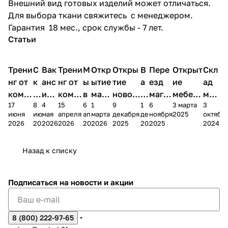
Внешний вид готовых изделий может отличаться.
Для выбора ткани свяжитесь с менеджером.
Гарантия 18 мес., срок службы - 7 лет.
Статьи
Трени
С
Вак
Трени
М
Откр
Откры
В
Пере
Открыт
Скл
нг от
к
анс
нг от
ы
ытие
тие
а
езд
ие
ад
комп
и
ия в
комп
в
мага
новог
к
магаз
мебель
меб
17
8
4
15
6
1
9
1
6
3 марта
3
ании
д
Чеб
ании
М
зина
о
а
ина в
ного
ели
июня
июня
мая
апреля
апреля
марта
декабря
декабря
ноября
2025
октябр
Мело
к
окс
Мело
А
в
магаз
н
г.
салона
пер
2026
2026
2026
2026
2026
2026
2025
2025
2025
2024
дия
и
ара
дия
Х
Алат
ина в
с
Чебо
в
еех
Сна
-1
х
Сна
ыре
с.
и
ксар
Чебокс
ал
Назад к списку
2
Яльчи
и
ы
арах
%
ки
Подписаться
на новости и акции
8 (800) 222-97-65