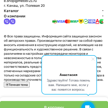
e.shop@mebel-21.ru
г. Канаш, ул. Полевая 20
Каталог
О компании
© Все права защищены. Информация сайта защищена законом
об авторских правах. Производители оставляют за собой право
вносить изменения в конструкцию изделий, не влияющие на ее
функциональность и художественное решение. В связи с
различиями в настройках цветопередачи мониторов и
невозможностью в полной мере передать некоторые свойства
материалов, реальные оттенки и текстуры продукции могут не
соответствовать представленным на сайте. Стоимость товаров,
отмеченных маркерами "Скидка!" и "Акция!" распространяется
Анастасия
только на складские остатки. Стоимость заказа данного товара в
производство уточняется у менеджера при оформлении заказа.
Здравствуйте! Готова помочь
вам. Напишите мне, если у
Темная тема
вас появятся вопросы.
В корзину