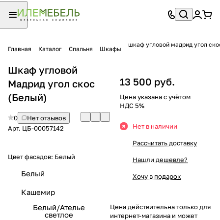
шкаф угловой мадрид угол ско
Главная
Каталог
Спальня
Шкафы
Шкаф угловой
13 500 руб.
Мадрид угол скос
(Белый)
Цена указана с учётом
НДС 5%
0
Нет отзывов
Нет в наличии
Арт.
ЦБ-00057142
Рассчитать доставку
Цвет фасадов:
Белый
Нашли дешевле?
Белый
Хочу в подарок
Кашемир
Белый/Ателье
Цена действительна только для
светлое
интернет-магазина и может