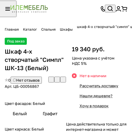
шкаф 4-х створчатый "симпл" 
Главная
Каталог
Спальня
Шкафы
Под заказ
19 340 руб.
Шкаф 4-х
Цена указана с учётом
створчатый "Симпл"
НДС 5%
ШК-13 (Белый)
Нет в наличии
0
Нет отзывов
Рассчитать доставку
Арт.
ЦБ-00056867
Нашли дешевле?
Цвет фасадов:
Белый
Хочу в подарок
Белый
Графит
Цена действительна только для
Цвет каркаса:
Белый
интернет-магазина и может