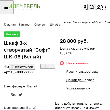
шкаф 3-х створчатый "софт" ш
Главная
Каталог
Спальня
Шкафы
Новинка
28 800 руб.
Шкаф 3-х
Цена указана с учётом
створчатый "Софт"
НДС 5%
ШК-06 (Белый)
Нет в наличии
0
Нет отзывов
Рассчитать доставку
Арт.
ЦБ-00056868
Нашли дешевле?
Цвет фасадов:
Белый
Хочу в подарок
Белый
Цена действительна только для
Цвет каркаса:
Белый
интернет-магазина и может