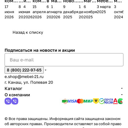
комп
и
ия в
комп
в
мага
новог
к
магаз
мебель
меб
17
8
4
15
6
1
9
1
6
3 марта
3
ании
д
Чеб
ании
М
зина
о
а
ина в
ного
ели
июня
июня
мая
апреля
апреля
марта
декабря
декабря
ноября
2025
октябр
Мело
к
окс
Мело
А
в
магаз
н
г.
салона
пер
2026
2026
2026
2026
2026
2026
2025
2025
2025
2024
дия
и
ара
дия
Х
Алат
ина в
с
Чебо
в
еех
Сна
-1
х
Сна
ыре
с.
и
ксар
Чебокс
ал
Назад к списку
2
Яльчи
и
ы
арах
%
ки
Подписаться
на новости и акции
8 (800) 222-97-65
e.shop@mebel-21.ru
г. Канаш, ул. Полевая 20
Каталог
О компании
© Все права защищены. Информация сайта защищена законом
об авторских правах. Производители оставляют за собой право