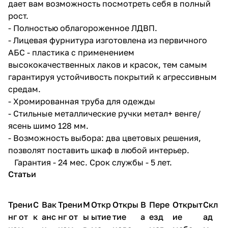
дает вам возможность посмотреть себя в полный
рост.
- Полностью облагороженное ЛДВП.
- Лицевая фурнитура изготовлена из первичного
АБС - пластика с применением
высококачественных лаков и красок, тем самым
гарантируя устойчивость покрытий к агрессивным
средам.
- Хромированная труба для одежды
- Стильные металлические ручки метал+ венге/
ясень шимо 128 мм.
- Возможность выбора: два цветовых решения,
позволят поставить шкаф в любой интерьер.
Гарантия - 24 мес. Срок службы - 5 лет.
Статьи
Трени
С
Вак
Трени
М
Откр
Откры
В
Пере
Открыт
Скл
нг от
к
анс
нг от
ы
ытие
тие
а
езд
ие
ад