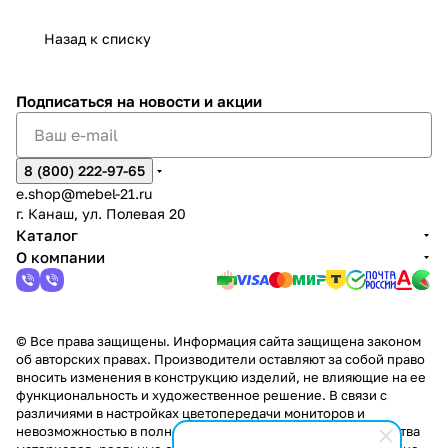
Сна
-1
х
Сна
ыре
с.
и
ксар
Чебокс
ал
Назад к списку
2
Яльчи
и
ы
арах
%
ки
Подписаться
на новости и акции
8 (800) 222-97-65
e.shop@mebel-21.ru
г. Канаш, ул. Полевая 20
Каталог
О компании
© Все права защищены. Информация сайта защищена законом
об авторских правах. Производители оставляют за собой право
вносить изменения в конструкцию изделий, не влияющие на ее
функциональность и художественное решение. В связи с
различиями в настройках цветопередачи мониторов и
невозможностью в полной мере передать некоторые свойства