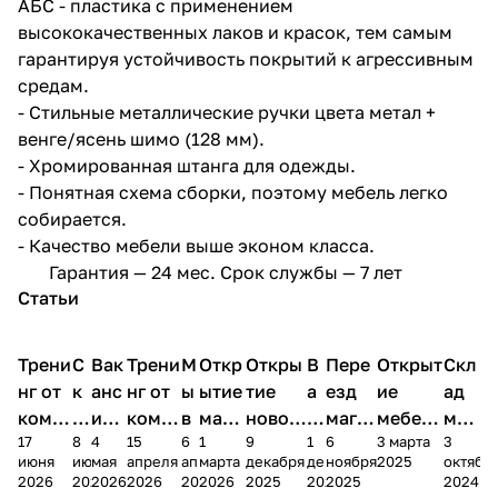
АБС - пластика с применением
высококачественных лаков и красок, тем самым
гарантируя устойчивость покрытий к агрессивным
средам.
- Стильные металлические ручки цвета метал +
венге/ясень шимо (128 мм).
- Хромированная штанга для одежды.
- Понятная схема сборки, поэтому мебель легко
собирается.
- Качество мебели выше эконом класса.
Гарантия — 24 мес. Срок службы — 7 лет
Статьи
Трени
С
Вак
Трени
М
Откр
Откры
В
Пере
Открыт
Скл
нг от
к
анс
нг от
ы
ытие
тие
а
езд
ие
ад
комп
и
ия в
комп
в
мага
новог
к
магаз
мебель
меб
17
8
4
15
6
1
9
1
6
3 марта
3
ании
д
Чеб
ании
М
зина
о
а
ина в
ного
ели
июня
июня
мая
апреля
апреля
марта
декабря
декабря
ноября
2025
октябр
Мело
к
окс
Мело
А
в
магаз
н
г.
салона
пер
2026
2026
2026
2026
2026
2026
2025
2025
2025
2024
дия
и
ара
дия
Х
Алат
ина в
с
Чебо
в
еех