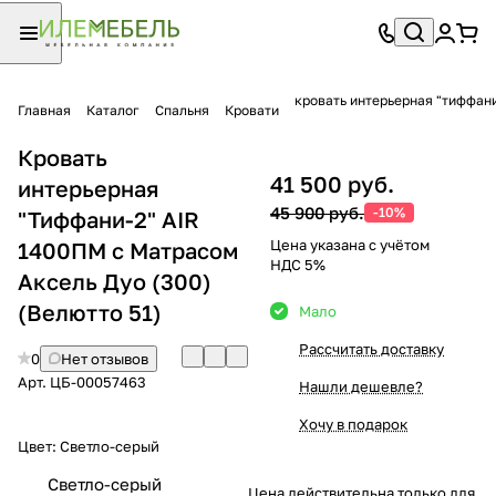
кровать интерьерная "тиффани
Главная
Каталог
Спальня
Кровати
Кровать
41 500 руб.
интерьерная
45 900 руб.
-10%
"Тиффани-2" AIR
Цена указана с учётом
1400ПМ с Матрасом
НДС 5%
Аксель Дуо (300)
(Велютто 51)
Мало
Рассчитать доставку
0
Нет отзывов
Арт.
ЦБ-00057463
Нашли дешевле?
Хочу в подарок
Цвет:
Светло-серый
Светло-серый
Цена действительна только для