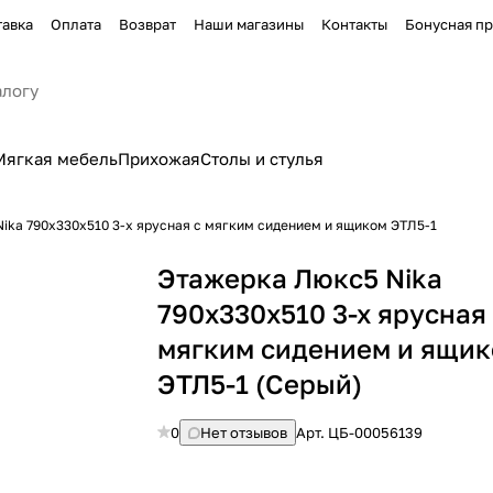
тавка
Оплата
Возврат
Наши магазины
Контакты
Бонусная п
Мягкая мебель
Прихожая
Столы и стулья
ika 790х330х510 3-х ярусная с мягким сидением и ящиком ЭТЛ5-1
Этажерка Люкс5 Nika
790х330х510 3-х ярусная
мягким сидением и ящи
ЭТЛ5-1 (Серый)
0
Нет отзывов
Арт.
ЦБ-00056139