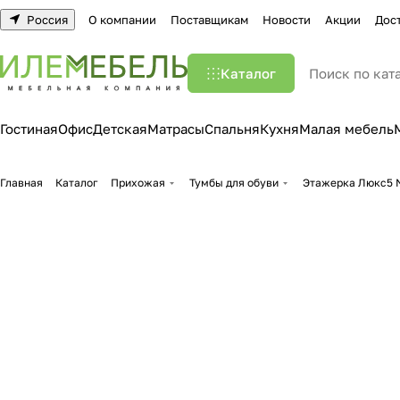
Россия
О компании
Поставщикам
Новости
Акции
Дос
Каталог
Гостиная
Офис
Детская
Матрасы
Спальня
Кухня
Малая мебель
Главная
Каталог
Прихожая
Тумбы для обуви
Этажерка Люкс5 N