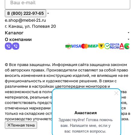
8 (800) 222-97-65
e.shop@mebel-21.ru
г. Канаш, ул. Полевая 20
Каталог
О компании
© Все права защищены. Информация сайта защищена законом
об авторских правах. Производители оставляют за собой право
вносить изменения в конструкцию изделий, не влияющие на ее
функциональность и художественное решение. В связи с
различиями в настройках цветопередачи мониторов и
невозможностью в полной мере передать некоторые свойства
материалов, реальные оттенки и текстуры продукции могут не
соответствовать представленным на сайте. Стоимость товаров,
отмеченных маркерами "Скидка!" и "Акция!" распространяется
Анастасия
только на складские остатки. Стоимость заказа данного товара в
производство уточняется у менеджера при оформлении заказа.
Здравствуйте! Готова помочь
вам. Напишите мне, если у
Темная тема
вас появятся вопросы.