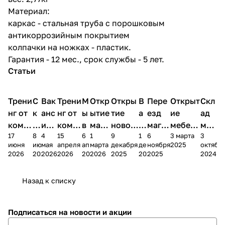
Материал:
каркас - стальная труба с порошковым
антикоррозийным покрытием
колпачки на ножках - пластик.
Гарантия - 12 мес., срок службы - 5 лет.
Статьи
Трени
С
Вак
Трени
М
Откр
Откры
В
Пере
Открыт
Скл
нг от
к
анс
нг от
ы
ытие
тие
а
езд
ие
ад
комп
и
ия в
комп
в
мага
новог
к
магаз
мебель
меб
17
8
4
15
6
1
9
1
6
3 марта
3
ании
д
Чеб
ании
М
зина
о
а
ина в
ного
ели
июня
июня
мая
апреля
апреля
марта
декабря
декабря
ноября
2025
октябр
Мело
к
окс
Мело
А
в
магаз
н
г.
салона
пер
2026
2026
2026
2026
2026
2026
2025
2025
2025
2024
дия
и
ара
дия
Х
Алат
ина в
с
Чебо
в
еех
Сна
-1
х
Сна
ыре
с.
и
ксар
Чебокс
ал
Назад к списку
2
Яльчи
и
ы
арах
%
ки
Подписаться
на новости и акции