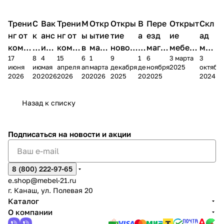
Трени
С
Вак
Трени
М
Откр
Откры
В
Пере
Открыт
Скл
нг от
к
анс
нг от
ы
ытие
тие
а
езд
ие
ад
комп
и
ия в
комп
в
мага
новог
к
магаз
мебель
меб
17
8
4
15
6
1
9
1
6
3 марта
3
ании
д
Чеб
ании
М
зина
о
а
ина в
ного
ели
июня
июня
мая
апреля
апреля
марта
декабря
декабря
ноября
2025
октябр
Мело
к
окс
Мело
А
в
магаз
н
г.
салона
пер
2026
2026
2026
2026
2026
2026
2025
2025
2025
2024
дия
и
ара
дия
Х
Алат
ина в
с
Чебо
в
еех
Сна
-1
х
Сна
ыре
с.
и
ксар
Чебокс
ал
Назад к списку
2
Яльчи
и
ы
арах
%
ки
Подписаться
на новости и акции
8 (800) 222-97-65
e.shop@mebel-21.ru
г. Канаш, ул. Полевая 20
Каталог
О компании