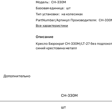
Модель
:
CH-330M
Базовая единица
:
шт
Тип установки
:
на колесиках
PartNumber/Артикул Производителя
:
CH-330
Все характеристики
Описание
Кресло Бюрократ CH-330M/LT-27 без подлокот
синий крестовина металл
Дополнительно
CH-330M
шт