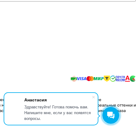
Анастасия
менения в конструкцию изделий, не влияющие на ее
 мере передать некоторые свойства материалов, реальные оттенки и
Здравствуйте! Готова помочь вам.
аспространяется только на складские остатки. Стоимость заказа
Напишите мне, если у вас появятся
вопросы.