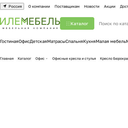
Россия
О компании
Поставщикам
Новости
Акции
Дос
Каталог
Гостиная
Офис
Детская
Матрасы
Спальня
Кухня
Малая мебель
Главная
Каталог
Офис
Офисные кресла и стулья
Кресло Бюрокра