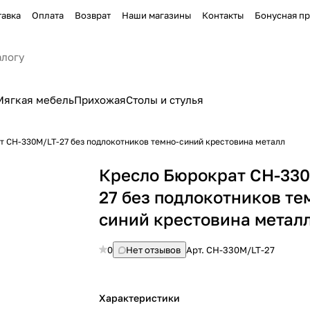
тавка
Оплата
Возврат
Наши магазины
Контакты
Бонусная п
Мягкая мебель
Прихожая
Столы и стулья
т CH-330M/LT-27 без подлокотников темно-синий крестовина металл
Кресло Бюрократ CH-330
27 без подлокотников те
синий крестовина метал
0
Нет отзывов
Арт.
CH-330M/LT-27
Характеристики