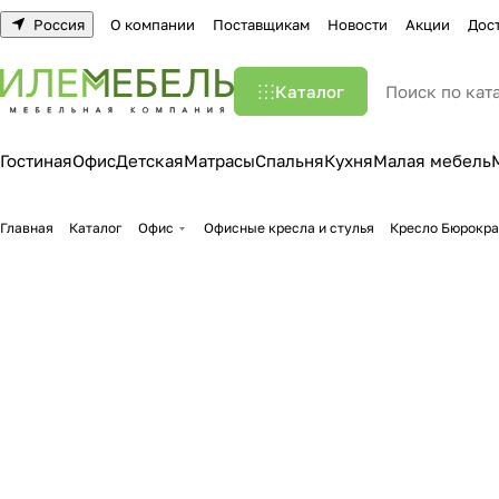
Россия
О компании
Поставщикам
Новости
Акции
Дос
Каталог
Гостиная
Офис
Детская
Матрасы
Спальня
Кухня
Малая мебель
Главная
Каталог
Офис
Офисные кресла и стулья
Кресло Бюрокра