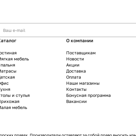
Каталог
О компании
остиная
Поставщикам
ягкая мебель
Новости
Спальня
Акции
Матрасы
Доставка
Детская
Оплата
Офис
Наши магазины
Кухня
Контакты
толы и стулья
Бонусная программа
Прихожая
Вакансии
Малая мебель
рских правах. Производители оставляют за собой право вносить из