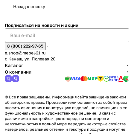
Сна
-1
х
Сна
ыре
с.
и
ксар
Чебокс
ал
Назад к списку
2
Яльчи
и
ы
арах
%
ки
Подписаться
на новости и акции
8 (800) 222-97-65
e.shop@mebel-21.ru
г. Канаш, ул. Полевая 20
Каталог
О компании
© Все права защищены. Информация сайта защищена законом
об авторских правах. Производители оставляют за собой право
вносить изменения в конструкцию изделий, не влияющие на ее
функциональность и художественное решение. В связи с
различиями в настройках цветопередачи мониторов и
невозможностью в полной мере передать некоторые свойства
материалов, реальные оттенки и текстуры продукции могут не