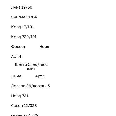
Луна 19/50
Энигма 31/04
Корд 17/101
Корд 730/101
Форест
Норд
Арт.4
Шегги блек/теос
вайт
Лима
Арт.5
Ловели 39/ловели 5
Норд 731
Севен 12/323
севен 727/729