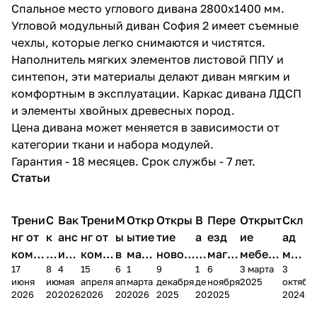
Спальное место углового дивана 2800х1400 мм.
Угловой модульный диван София 2 имеет съемные
чехлы, которые легко снимаются и чистятся.
Наполнитель мягких элементов листовой ППУ и
синтепон, эти материалы делают диван мягким и
комфортным в эксплуатации. Каркас дивана ЛДСП
и элементы хвойных древесных пород.
Цена дивана может меняется в зависимости от
категории ткани и набора модулей.
Гарантия - 18 месяцев. Срок службы - 7 лет.
Статьи
Трени
С
Вак
Трени
М
Откр
Откры
В
Пере
Открыт
Скл
нг от
к
анс
нг от
ы
ытие
тие
а
езд
ие
ад
комп
и
ия в
комп
в
мага
новог
к
магаз
мебель
меб
17
8
4
15
6
1
9
1
6
3 марта
3
ании
д
Чеб
ании
М
зина
о
а
ина в
ного
ели
июня
июня
мая
апреля
апреля
марта
декабря
декабря
ноября
2025
октябр
Мело
к
окс
Мело
А
в
магаз
н
г.
салона
пер
2026
2026
2026
2026
2026
2026
2025
2025
2025
2024
дия
и
ара
дия
Х
Алат
ина в
с
Чебо
в
еех