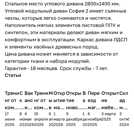
Спальное место углового дивана 2800х1400 мм.
Угловой модульный диван София 2 имеет съемные
чехлы, которые легко снимаются и чистятся.
Наполнитель мягких элементов листовой ППУ и
синтепон, эти материалы делают диван мягким и
комфортным в эксплуатации. Каркас дивана ЛДСП
и элементы хвойных древесных пород.
Цена дивана может меняется в зависимости от
категории ткани и набора модулей.
Гарантия - 18 месяцев. Срок службы - 7 лет.
Статьи
Трени
С
Вак
Трени
М
Откр
Откры
В
Пере
Открыт
Скл
нг от
к
анс
нг от
ы
ытие
тие
а
езд
ие
ад
комп
и
ия в
комп
в
мага
новог
к
магаз
мебель
меб
17
8
4
15
6
1
9
1
6
3 марта
3
ании
д
Чеб
ании
М
зина
о
а
ина в
ного
ели
июня
июня
мая
апреля
апреля
марта
декабря
декабря
ноября
2025
октябр
Мело
к
окс
Мело
А
в
магаз
н
г.
салона
пер
2026
2026
2026
2026
2026
2026
2025
2025
2025
2024
дия
и
ара
дия
Х
Алат
ина в
с
Чебо
в
еех