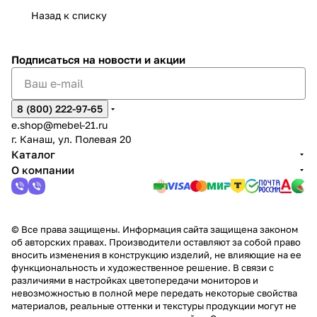
Сна
-1
х
Сна
ыре
с.
и
ксар
Чебокс
ал
Назад к списку
2
Яльчи
и
ы
арах
%
ки
Подписаться
на новости и акции
8 (800) 222-97-65
e.shop@mebel-21.ru
г. Канаш, ул. Полевая 20
Каталог
О компании
© Все права защищены. Информация сайта защищена законом
об авторских правах. Производители оставляют за собой право
вносить изменения в конструкцию изделий, не влияющие на ее
функциональность и художественное решение. В связи с
различиями в настройках цветопередачи мониторов и
невозможностью в полной мере передать некоторые свойства
материалов, реальные оттенки и текстуры продукции могут не