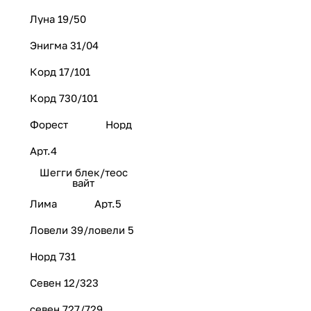
Луна 19/50
Энигма 31/04
Корд 17/101
Корд 730/101
Форест
Норд
Арт.4
Шегги блек/теос
вайт
Лима
Арт.5
Ловели 39/ловели 5
Норд 731
Севен 12/323
севен 727/729