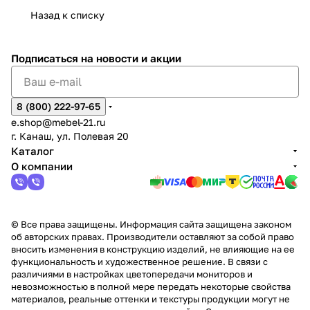
Сна
-1
х
Сна
ыре
с.
и
ксар
Чебокс
ал
Назад к списку
2
Яльчи
и
ы
арах
%
ки
Подписаться
на новости и акции
8 (800) 222-97-65
e.shop@mebel-21.ru
г. Канаш, ул. Полевая 20
Каталог
О компании
© Все права защищены. Информация сайта защищена законом
об авторских правах. Производители оставляют за собой право
вносить изменения в конструкцию изделий, не влияющие на ее
функциональность и художественное решение. В связи с
различиями в настройках цветопередачи мониторов и
невозможностью в полной мере передать некоторые свойства
материалов, реальные оттенки и текстуры продукции могут не