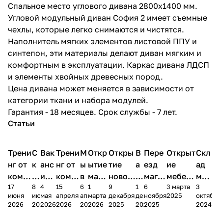
Спальное место углового дивана 2800х1400 мм.
Угловой модульный диван София 2 имеет съемные
чехлы, которые легко снимаются и чистятся.
Наполнитель мягких элементов листовой ППУ и
синтепон, эти материалы делают диван мягким и
комфортным в эксплуатации. Каркас дивана ЛДСП
и элементы хвойных древесных пород.
Цена дивана может меняется в зависимости от
категории ткани и набора модулей.
Гарантия - 18 месяцев. Срок службы - 7 лет.
Статьи
Трени
С
Вак
Трени
М
Откр
Откры
В
Пере
Открыт
Скл
нг от
к
анс
нг от
ы
ытие
тие
а
езд
ие
ад
комп
и
ия в
комп
в
мага
новог
к
магаз
мебель
меб
17
8
4
15
6
1
9
1
6
3 марта
3
ании
д
Чеб
ании
М
зина
о
а
ина в
ного
ели
июня
июня
мая
апреля
апреля
марта
декабря
декабря
ноября
2025
октябр
Мело
к
окс
Мело
А
в
магаз
н
г.
салона
пер
2026
2026
2026
2026
2026
2026
2025
2025
2025
2024
дия
и
ара
дия
Х
Алат
ина в
с
Чебо
в
еех