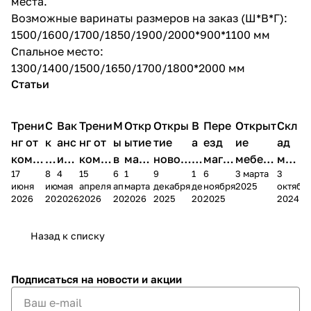
места.
Возможные варинаты размеров на заказ (Ш*В*Г):
1500/1600/1700/1850/1900/2000*900*1100 мм
Спальное место:
1300/1400/1500/1650/1700/1800*2000 мм
Статьи
Трени
С
Вак
Трени
М
Откр
Откры
В
Пере
Открыт
Скл
нг от
к
анс
нг от
ы
ытие
тие
а
езд
ие
ад
комп
и
ия в
комп
в
мага
новог
к
магаз
мебель
меб
17
8
4
15
6
1
9
1
6
3 марта
3
ании
д
Чеб
ании
М
зина
о
а
ина в
ного
ели
июня
июня
мая
апреля
апреля
марта
декабря
декабря
ноября
2025
октябр
Мело
к
окс
Мело
А
в
магаз
н
г.
салона
пер
2026
2026
2026
2026
2026
2026
2025
2025
2025
2024
дия
и
ара
дия
Х
Алат
ина в
с
Чебо
в
еех
Сна
-1
х
Сна
ыре
с.
и
ксар
Чебокс
ал
Назад к списку
2
Яльчи
и
ы
арах
%
ки
Подписаться
на новости и акции