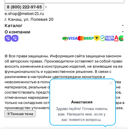
8 (800) 222-97-65
e.shop@mebel-21.ru
г. Канаш, ул. Полевая 20
Каталог
О компании
© Все права защищены. Информация сайта защищена законом
об авторских правах. Производители оставляют за собой право
вносить изменения в конструкцию изделий, не влияющие на ее
функциональность и художественное решение. В связи с
различиями в настройках цветопередачи мониторов и
невозможностью в полной мере передать некоторые свойства
материалов, реальные оттенки и текстуры продукции могут не
соответствовать представленным на сайте. Стоимость товаров,
отмеченных маркерами "Скидка!" и "Акция!" распространяется
Анастасия
только на складские остатки. Стоимость заказа данного товара в
производство уточняется у менеджера при оформлении заказа.
Здравствуйте! Готова помочь
вам. Напишите мне, если у
Темная тема
вас появятся вопросы.