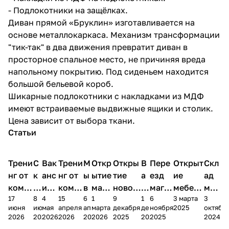
- Подлокотники на защёлках.
Диван прямой «Бруклин» изготавливается на
основе металлокаркаса. Механизм трансформации
"тик-так" в два движения превратит диван в
просторное спальное место, не причиняя вреда
напольному покрытию. Под сиденьем находится
большой бельевой короб.
Шикарные подлокотники с накладками из МДФ
имеют встраиваемые выдвижные ящики и столик.
Цена зависит от выбора ткани.
Статьи
Трени
С
Вак
Трени
М
Откр
Откры
В
Пере
Открыт
Скл
нг от
к
анс
нг от
ы
ытие
тие
а
езд
ие
ад
комп
и
ия в
комп
в
мага
новог
к
магаз
мебель
меб
17
8
4
15
6
1
9
1
6
3 марта
3
ании
д
Чеб
ании
М
зина
о
а
ина в
ного
ели
июня
июня
мая
апреля
апреля
марта
декабря
декабря
ноября
2025
октябр
Мело
к
окс
Мело
А
в
магаз
н
г.
салона
пер
2026
2026
2026
2026
2026
2026
2025
2025
2025
2024
дия
и
ара
дия
Х
Алат
ина в
с
Чебо
в
еех