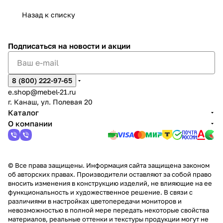
Сна
-1
х
Сна
ыре
с.
и
ксар
Чебокс
ал
Назад к списку
2
Яльчи
и
ы
арах
%
ки
Подписаться
на новости и акции
8 (800) 222-97-65
e.shop@mebel-21.ru
г. Канаш, ул. Полевая 20
Каталог
О компании
© Все права защищены. Информация сайта защищена законом
об авторских правах. Производители оставляют за собой право
вносить изменения в конструкцию изделий, не влияющие на ее
функциональность и художественное решение. В связи с
различиями в настройках цветопередачи мониторов и
невозможностью в полной мере передать некоторые свойства
материалов, реальные оттенки и текстуры продукции могут не