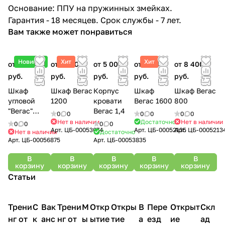
Основание: ППУ на пружинных змейках.
Гарантия - 18 месяцев. Срок службы - 7 лет.
Вам также может понравиться
Новинка
Хит
Хит
от 12 620
от 12 600
от 5 000
от 24 100
от 8 400
руб.
руб.
руб.
руб.
руб.
Шкаф
Шкаф Вегас
Корпус
Шкаф
Шкаф Вегас
угловой
1200
кровати
Вегас 1600
800
"Вегас"
Вегас 1,4
0
0
0
0
0
0
ШКУ-01
Нет в наличии
Достаточно
Нет в наличии
0
0
0
0
Арт.
ЦБ-00053074
Арт.
ЦБ-00052135
Арт.
ЦБ-0005213
Нет в наличии
Достаточно
Арт.
ЦБ-00056875
Арт.
ЦБ-00053835
В
В
В
В
В
корзину
корзину
корзину
корзину
корзину
Статьи
Трени
С
Вак
Трени
М
Откр
Откры
В
Пере
Открыт
Скл
нг от
к
анс
нг от
ы
ытие
тие
а
езд
ие
ад