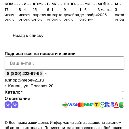
комп
и
ия в
комп
в
мага
новог
к
магаз
мебель
меб
17
8
4
15
6
1
9
1
6
3 марта
3
ании
д
Чеб
ании
М
зина
о
а
ина в
ного
ели
июня
июня
мая
апреля
апреля
марта
декабря
декабря
ноября
2025
октябр
Мело
к
окс
Мело
А
в
магаз
н
г.
салона
пер
2026
2026
2026
2026
2026
2026
2025
2025
2025
2024
дия
и
ара
дия
Х
Алат
ина в
с
Чебо
в
еех
Сна
-1
х
Сна
ыре
с.
и
ксар
Чебокс
ал
Назад к списку
2
Яльчи
и
ы
арах
%
ки
Подписаться
на новости и акции
8 (800) 222-97-65
e.shop@mebel-21.ru
г. Канаш, ул. Полевая 20
Каталог
О компании
© Все права защищены. Информация сайта защищена законом
об авторских правах. Производители оставляют за собой право