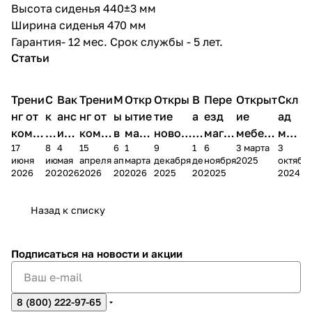
Высота сиденья 440±3 мм
Ширина сиденья 470 мм
Гарантия- 12 мес. Срок службы - 5 лет.
Статьи
Трени
С
Вак
Трени
М
Откр
Откры
В
Пере
Открыт
Скл
нг от
к
анс
нг от
ы
ытие
тие
а
езд
ие
ад
комп
и
ия в
комп
в
мага
новог
к
магаз
мебель
меб
17
8
4
15
6
1
9
1
6
3 марта
3
ании
д
Чеб
ании
М
зина
о
а
ина в
ного
ели
июня
июня
мая
апреля
апреля
марта
декабря
декабря
ноября
2025
октябр
Мело
к
окс
Мело
А
в
магаз
н
г.
салона
пер
2026
2026
2026
2026
2026
2026
2025
2025
2025
2024
дия
и
ара
дия
Х
Алат
ина в
с
Чебо
в
еех
Сна
-1
х
Сна
ыре
с.
и
ксар
Чебокс
ал
Назад к списку
2
Яльчи
и
ы
арах
%
ки
Подписаться
на новости и акции
8 (800) 222-97-65