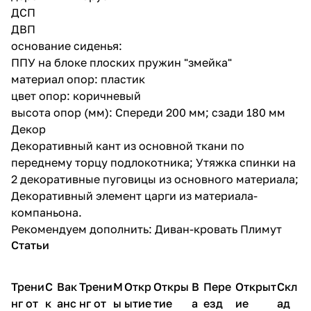
ДСП
ДВП
основание сиденья:
ППУ на блоке плоских пружин "змейка"
материал опор: пластик
цвет опор: коричневый
высота опор (мм): Спереди 200 мм; сзади 180 мм
Декор
Декоративный кант из основной ткани по
переднему торцу подлокотника; Утяжка спинки на
2 декоративные пуговицы из основного материала;
Декоративный элемент царги из материала-
компаньона.
Рекомендуем дополнить: Диван-кровать Плимут
Статьи
Трени
С
Вак
Трени
М
Откр
Откры
В
Пере
Открыт
Скл
нг от
к
анс
нг от
ы
ытие
тие
а
езд
ие
ад