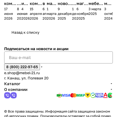
комп
и
ия в
комп
в
мага
новог
к
магаз
мебель
меб
17
8
4
15
6
1
9
1
6
3 марта
3
ании
д
Чеб
ании
М
зина
о
а
ина в
ного
ели
июня
июня
мая
апреля
апреля
марта
декабря
декабря
ноября
2025
октябр
Мело
к
окс
Мело
А
в
магаз
н
г.
салона
пер
2026
2026
2026
2026
2026
2026
2025
2025
2025
2024
дия
и
ара
дия
Х
Алат
ина в
с
Чебо
в
еех
Сна
-1
х
Сна
ыре
с.
и
ксар
Чебокс
ал
Назад к списку
2
Яльчи
и
ы
арах
%
ки
Подписаться
на новости и акции
8 (800) 222-97-65
e.shop@mebel-21.ru
г. Канаш, ул. Полевая 20
Каталог
О компании
© Все права защищены. Информация сайта защищена законом
об авторских правах. Производители оставляют за собой право