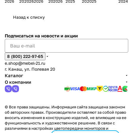
2026
2026
2026
2026
2026
2026
2025
2025
2025
2024
дия
и
ара
дия
Х
Алат
ина в
с
Чебо
в
еех
Сна
-1
х
Сна
ыре
с.
и
ксар
Чебокс
ал
Назад к списку
2
Яльчи
и
ы
арах
%
ки
Подписаться
на новости и акции
8 (800) 222-97-65
e.shop@mebel-21.ru
г. Канаш, ул. Полевая 20
Каталог
О компании
© Все права защищены. Информация сайта защищена законом
об авторских правах. Производители оставляют за собой право
вносить изменения в конструкцию изделий, не влияющие на ее
функциональность и художественное решение. В связи с
различиями в настройках цветопередачи мониторов и