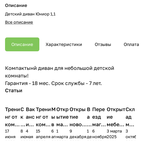
Описание
Детский диван Юниор 1,1
Все описание
Описание
Характеристики
Отзывы
Оплата
Компактынй диван для небольшой детской
комнаты!
Гарантия - 18 мес. Срок службы - 7 лет.
Статьи
Трени
С
Вак
Трени
М
Откр
Откры
В
Пере
Открыт
Скл
нг от
к
анс
нг от
ы
ытие
тие
а
езд
ие
ад
комп
и
ия в
комп
в
мага
новог
к
магаз
мебель
меб
17
8
4
15
6
1
9
1
6
3 марта
3
ании
д
Чеб
ании
М
зина
о
а
ина в
ного
ели
июня
июня
мая
апреля
апреля
марта
декабря
декабря
ноября
2025
октябр
Мело
к
окс
Мело
А
в
магаз
н
г.
салона
пер