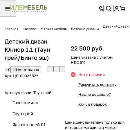
Детский диван 
Главная
Каталог
Мягкая мебель
Детские диваны
Детский диван
22 500 руб.
Юниор 1,1 (Таун
грей/Бинго эш)
Цена указана с учётом
НДС 5%
0
Нет отзывов
Нет в наличии
Арт.
ЦБ-00035825
Рассчитать доставку
Артикул ткани:
Таун грей
Нашли дешевле?
Газета милк
Хочу в подарок
Таун грей
Цена действительна только для
Фьюжн плей 01
интернет-магазина и может