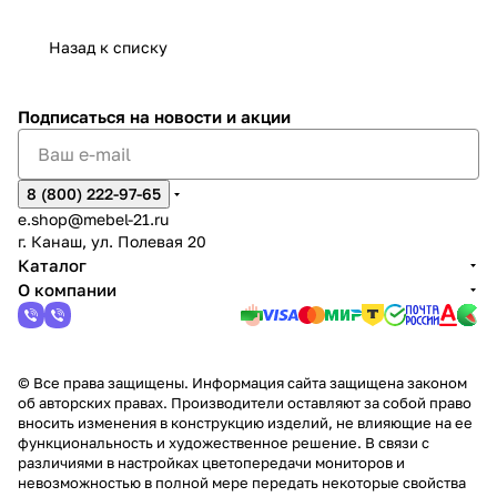
дия
и
ара
дия
Х
Алат
ина в
с
Чебо
в
еех
Сна
-1
х
Сна
ыре
с.
и
ксар
Чебокс
ал
Назад к списку
2
Яльчи
и
ы
арах
%
ки
Подписаться
на новости и акции
8 (800) 222-97-65
e.shop@mebel-21.ru
г. Канаш, ул. Полевая 20
Каталог
О компании
© Все права защищены. Информация сайта защищена законом
об авторских правах. Производители оставляют за собой право
вносить изменения в конструкцию изделий, не влияющие на ее
функциональность и художественное решение. В связи с
различиями в настройках цветопередачи мониторов и
невозможностью в полной мере передать некоторые свойства