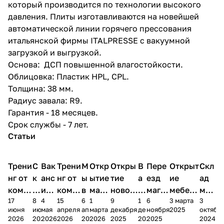
который производится по технологии высокого
давления. Плиты изготавливаются на новейшей
автоматической линии горячего прессования
итальянской фирмы ITALPRESSE с вакуумной
загрузкой и выгрузкой.
Основа: ДСП повышенной влагостойкости.
Облицовка: Пластик HPL, CPL.
Толщина: 38 мм.
Радиус завала: R9.
Гарантия - 18 месяцев.
Срок службы - 7 лет.
Статьи
Трени
С
Вак
Трени
М
Откр
Откры
В
Пере
Открыт
Скл
нг от
к
анс
нг от
ы
ытие
тие
а
езд
ие
ад
комп
и
ия в
комп
в
мага
новог
к
магаз
мебель
меб
17
8
4
15
6
1
9
1
6
3 марта
3
ании
д
Чеб
ании
М
зина
о
а
ина в
ного
ели
июня
июня
мая
апреля
апреля
марта
декабря
декабря
ноября
2025
октябр
Мело
к
окс
Мело
А
в
магаз
н
г.
салона
пер
2026
2026
2026
2026
2026
2026
2025
2025
2025
2024