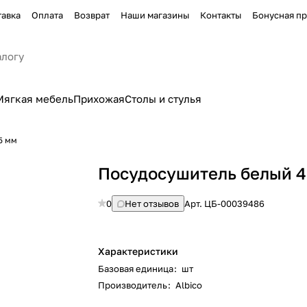
тавка
Оплата
Возврат
Наши магазины
Контакты
Бонусная п
Мягкая мебель
Прихожая
Столы и стулья
5 мм
Посудосушитель белый 4
0
Нет отзывов
Арт.
ЦБ-00039486
Характеристики
Базовая единица
:
шт
Производитель
:
Albico