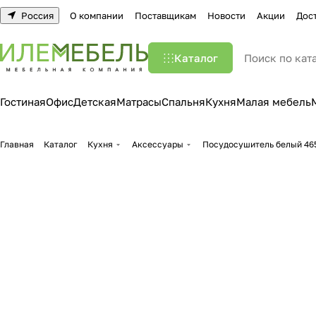
Россия
О компании
Поставщикам
Новости
Акции
Дос
Каталог
Гостиная
Офис
Детская
Матрасы
Спальня
Кухня
Малая мебель
Главная
Каталог
Кухня
Аксессуары
Посудосушитель белый 46