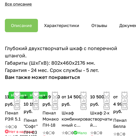
Все описание
Описание
Характеристики
Отзывы
Докуме
Глубокий двухстворчатый шкаф с поперечной
штангой.
Габариты (ШхГхВ): 802х460х2176 мм.
Гарантия - 24 мес. Срок службы - 5 лет.
Вам также может понравиться
Новинка
Новинка
11 550
от
от 9 200
от 14 500
10 500
от
руб.
10 150
руб.
руб.
руб.
4 990
руб.
руб.
Пенал
Пенал
Шкаф
Шкаф 2-х
РЭЯ 5.1
Монако
комбинирова
створчаты
Пенал
Пенал
ПН-18
нный с
й
"Софт"
Белла
0
0
зеркалом
"ИНСТАЙЛ
Нет в наличии
ПН-03
0
0
0
0
Мало
0
0
0
0