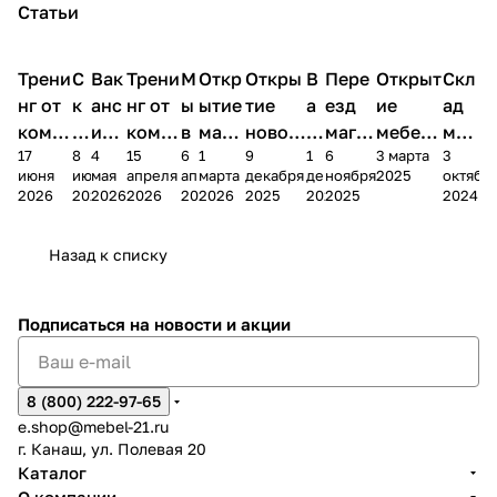
Статьи
Трени
С
Вак
Трени
М
Откр
Откры
В
Пере
Открыт
Скл
нг от
к
анс
нг от
ы
ытие
тие
а
езд
ие
ад
комп
и
ия в
комп
в
мага
новог
к
магаз
мебель
меб
17
8
4
15
6
1
9
1
6
3 марта
3
ании
д
Чеб
ании
М
зина
о
а
ина в
ного
ели
июня
июня
мая
апреля
апреля
марта
декабря
декабря
ноября
2025
октябр
Мело
к
окс
Мело
А
в
магаз
н
г.
салона
пер
2026
2026
2026
2026
2026
2026
2025
2025
2025
2024
дия
и
ара
дия
Х
Алат
ина в
с
Чебо
в
еех
Сна
-1
х
Сна
ыре
с.
и
ксар
Чебокс
ал
Назад к списку
2
Яльчи
и
ы
арах
%
ки
Подписаться
на новости и акции
8 (800) 222-97-65
e.shop@mebel-21.ru
г. Канаш, ул. Полевая 20
Каталог