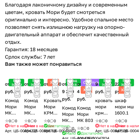
Благодаря лаконичному дизайну и современным
цветам, кровать Мори будет смотреться
оригинально и интересно. Удобное спальное место
позволяет снять излишнюю нагрузку на опорно-
двигательный аппарат и обеспечит качественный
отдых.
Гарантия: 18 месяцев
Срлок службы: 7 лет
Вам также может понравиться
Под
Под
Под
Под
Под
Хит
Советуем
от 8 500
от 7 700
от 7 800
от
от
9 900
22 100
заказ
заказ
заказ
заказ
заказ
Хит
Хит
руб.
руб.
руб.
9 200
4 900
руб.
руб.
руб.
руб.
Комод
Комод
Кровать
кровать
шкаф
Мори
Мори
Мори
мори
мори мш
Комод
Комод
МК
МК
КРМ
крм
1600.1
Мори
Мори
1200.6
1200.3
1200.1
1600.1
МК
МК 803
0
0
0
0
0
0
0
0
0
0
Нет в наличии
Нет в наличии
Достаточно
Нет в наличии
Нет в нали
1380.6
0
0
0
0
Арт.
ЦБ-00054272
Арт.
ЦБ-00050718
Арт.
ЦБ-00048412
Арт.
ЦБ-00047520
Арт.
ЦБ-0004
Мало
Достаточно
Арт.
ЦБ-00047935
Арт.
ЦБ-00047824